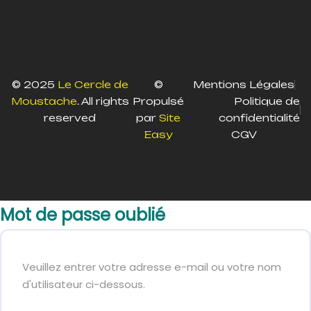
© 2025
Le Cercle de
©
Mentions Légales
Moustache
. All rights
Propulsé
Politique de
reserved
par
Site
confidentialité
Easy
CGV
Mot de passe oublié
Veuillez entrer votre adresse e-mail ou votre nom
d'utilisateur ci-dessous.